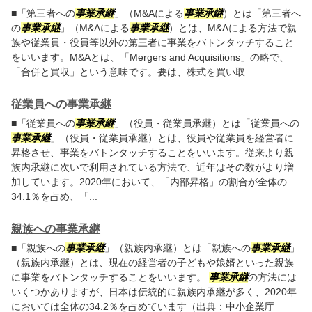
■「第三者への
事業承継
」（M&Aによる
事業承継
）とは「第三者へ
の
事業承継
」（M&Aによる
事業承継
）とは、M&Aによる方法で親
族や従業員・役員等以外の第三者に事業をバトンタッチすること
をいいます。M&Aとは、「Mergers and Acquisitions」の略で、
「合併と買収」という意味です。要は、株式を買い取...
従業員への事業承継
■「従業員への
事業承継
」（役員・従業員承継）とは「従業員への
事業承継
」（役員・従業員承継）とは、役員や従業員を経営者に
昇格させ、事業をバトンタッチすることをいいます。従来より親
族内承継に次いで利用されている方法で、近年はその数がより増
加しています。2020年において、「内部昇格」の割合が全体の
34.1％を占め、「...
親族への事業承継
■「親族への
事業承継
」（親族内承継）とは「親族への
事業承継
」
（親族内承継）とは、現在の経営者の子どもや娘婿といった親族
に事業をバトンタッチすることをいいます。
事業承継
の方法には
いくつかありますが、日本は伝統的に親族内承継が多く、2020年
においては全体の34.2％を占めています（出典：中小企業庁