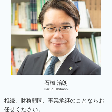
税務相談 東京 弁護士
税務調査 法人
事業承継 従業員持株会
中小企業 補助金 設備投資
事業承継 台東区 弁護士
個人 確定申告いつまで
事業譲渡 m&a
経理代行 資格
相続 千葉 弁護士
税務相談
事業承継計画
相続 神奈川 弁護士
税務相談 違法
事業承継 m&a違い
税務顧問 墨田区 弁護士
確定申告保存期間 個人
事業承継 m&a
相続 文京区 弁護士
個人 確定申告期間
税務相談 世田谷区 弁護士
確定申告方法 個人
相続 台東区 弁護士
税務相談 台東区 弁護士
税務相談 墨田区 弁護士
税務顧問 文京区 弁護士
石橋 治朗
Haruo Ishibashi
相続、財務顧問、事業承継のことならお
任せください。