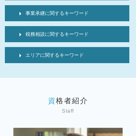
相続税 申告報酬 相場
税 申告期間
相続 確定申告 期限
事業承継に関するキーワード
税 申告
相続税 申告期限 延長
顧問税理士 必要性
相続税 申告しない
事業承継 親族外
税 申告書
準確定申告とは
税務相談に関するキーワード
事業承継 親族内
資金調達
相続税 申告報酬
事業承継 従業員
資金調達 種類
死亡保険金 非課税 申告不要
個人 確定申告
事業承継 m&a 違い
顧問税理士 相場
相続 確定申告不要
エリアに関するキーワード
会社設立
事業承継 親族外承継
経理代行 求人
準確定申告 電子申告
起業支援 企業
事業承継問題
税 申告とは
相続税 申告の仕方
税務顧問 千葉 弁護士
記帳代行
事業承継 親族以外
経理代行 相場
相続税 申告義務
事業承継 世田谷区 弁護士
個人 確定申告書
事業承継 m&a デメリット
経理代行
相続税 還付手続き
税務相談 千葉 弁護士
個人 確定申告 税理士 費用
事業承継税制 要件
顧問税理士 変更
確定申告不動産売却 相続
税務顧問 世田谷区 弁護士
記帳代行サービス
事業承継 親族
税 申告漏れ
準確定申告 還付金 相続税
資格者紹介
相続 世田谷区 弁護士
個人事業主 税務調査
デューデリジェンス m&a
経理代行サービス
相続税 申告書 添付書類
税務相談 神奈川 弁護士
個人 確定申告必要書類
デューデリジェンス 意味
顧問税理士とは
Staff
準確定申告 医療費控除
事業承継 埼玉 弁護士
税理士 記帳代行とは
事業承継 従業員承継
税 申告期限
相続税 申告流れ
税務顧問 埼玉 弁護士
税務相談 どこまで
事業承継 m&aセミナー
顧問税理士 メリット
相続時精算課税制度 メリット
事業承継 千葉 弁護士
個人 確定申告期限
バリュエーション 計算方法
事業計画書 とは