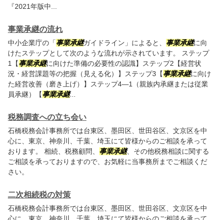
『2021年版中...
事業承継の流れ
中小企業庁の「
事業承継
ガイドライン」によると、
事業承継
に向
けたステップとして次のような流れが示されています。 ステップ
1【
事業承継
に向けた準備の必要性の認識】ステップ2【経営状
況・経営課題等の把握（見える化）】ステップ3【
事業承継
に向け
た経営改善（磨き上げ）】ステップ4―1（親族内承継または従業
員承継）【
事業承継
...
税務調査への立ち会い
石橋税務会計事務所では台東区、墨田区、世田谷区、文京区を中
心に、東京、神奈川、千葉、埼玉にて皆様からのご相談を承って
おります。 相続、税務顧問、
事業承継
、その他税務相談に関する
ご相談を承っておりますので、お気軽に当事務所までご相談くだ
さい。
二次相続税の対策
石橋税務会計事務所では台東区、墨田区、世田谷区、文京区を中
心に、東京、神奈川、千葉、埼玉にて皆様からのご相談を承って