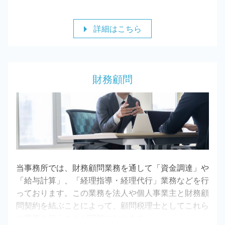
われ、延滞税や加算税を課されてしまう恐れがありま
す。
詳細はこちら
税理士にご相談いただけましたら、相続税申告に関し
てまとめてお任せいただけますので、相続に関する心
身への負担を軽減し、時間を有効に活用することが可
能です。
財務顧問
また、税理士にご相談することで、特例や控除等をし
っかりと活用できますので、相続税の払い過ぎを防止
できます。
相続税に関して、何かご不安がございましたらお気軽
に当事務所までご相談ください。
当事務所では、財務顧問業務を通して「資金調達」や
「給与計算」、「経理指導・経理代行」業務などを行
っております。この業務を法人や個人事業主と財務顧
問契約を結ぶことによって、顧問税理士としてこれら
の業務を行うことが可能になります。