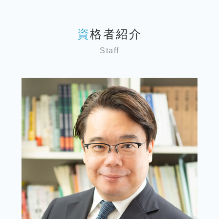
確定申告方法 個人
事業承継引継ぎ補助金 中小企業庁
税 申告漏れ
相続税 申告書
税務顧問 埼玉 弁護士
記帳代行
事業承継 m&aセミナー
顧問税理士 メリット
相続税 申告書 添付書類
相続 神奈川 弁護士
税務調査 法人
事業承継 m&a 違い
税理士 経理指導
不動産 相続税 対策
資格者紹介
事業承継 文京区 弁護士
記帳代行サービス
事業承継問題
顧問税理士 選び方
相続税 申告 必要書類
税務相談 埼玉 弁護士
税務相談 違法
事業承継 親族以外
顧問税理士 必要性
Staff
相続税 2割加算
税務相談 東京 弁護士
確定申告保存期間 個人
事業承継 従業員持株会
資金調達
投資信託 相続税
税務相談 台東区 弁護士
個人事業主 税務調査
事業承継 従業員数
税 申告とは
相続 確定申告不要
事業承継 埼玉 弁護士
会社設立
事業承継 m&aコース
資金調達 種類
相続 埼玉 弁護士
税理士 記帳代行とは
事業承継補助金 個人事業主
税 申告期間
相続 文京区 弁護士
起業支援 企業
事業承継 従業員
税 申告書
相続 世田谷区 弁護士
税務相談
事業承継 親族
事業承継 墨田区 弁護士
個人 確定申告
事業承継 親族外
税務顧問 文京区 弁護士
個人 確定申告書
事業承継 親族内承継
税務顧問 千葉 弁護士
個人 確定申告期間
税務相談 千葉 弁護士
個人 確定申告いつまで
相続 墨田区 弁護士
税務相談 文京区 弁護士
相続 東京 弁護士
税務顧問 世田谷区 弁護士