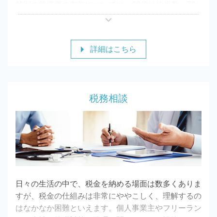
齢別の後継者の有無については、60代は約半数、70
代は約4割、80代では約3割が後継者不在となってい
ます。
多くの中小企業の経営者において高齢化の問題に直面
詳細はこちら
しており、後継者へ経営をどのように承継するかが大
きな課題となっています。「経営者の後継者問題」は
「事業承継」問題として、さまざまな対策が講じられ
ています。
税務相談
長年の事業により獲得してきた、技術、ノウハウ、顧
客、従業員などの資源を存続させていくためにも、ま
ずは当事務所までご相談ください。
日々の生活の中で、税金を納める場面は数多くありま
すが、税金の仕組みは非常にややこしく、理解するの
はなかなか困難といえます。個人事業主やフリーラン