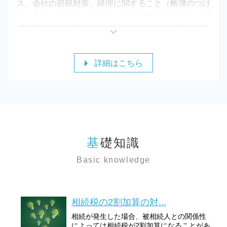
ス、会社の節税対策、経理に関すること（帳簿のつけ
方、会計ソフト使い方など）等の場合はなおのこと難
しく、専門的知識が求められることも少なくありませ
ん。
事業を行う上で必要となる税務に関するお悩みに幅広
詳細はこちら
く対応しており、ご依頼者様が本業に専念できるよう
全力でサポートいたします。まずは当事務所までご相
談ください。
基礎知識
Basic knowledge
相続税の2割加算の対...
相続が発生した場合、被相続人との関係性
によっては相続税が2割加算になることがあ