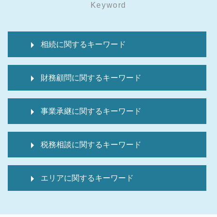
Keyword
相続に関するキーワード
死亡保険金 非課税 申告不要
財務顧問に関するキーワード
相続税 還付申告
準確定申告 医療費控除
経理代行 相場
相続税 申告不要 生命保険
事業承継に関するキーワード
税理士 変更
準確定申告 還付金 相続税
経理代行 資格
家なき子 特例
事業承継 従業員承継
経理代行サービス
準確定申告 委任状
税務相談に関するキーワード
株式譲渡 手続き
顧問税理士 変更
相続税 還付
事業承継 m&a違い
税 申告期限
準確定申告
個人 確定申告必要書類
事業承継 親族内
it導入補助金 個人事業主
相続税申告
エリアに関するキーワード
個人 確定申告期限
事業承継 m&a デメリット
経理代行 求人
相続税 配偶者控除
個人 確定申告 税理士 費用
デューデリジェンス m&a
税 申告
マンション 相続税
相続 台東区 弁護士
税務相談 どこまで
事業承継税制 要件
事業計画書 とは
準確定申告 電子申告
税務顧問 神奈川 弁護士