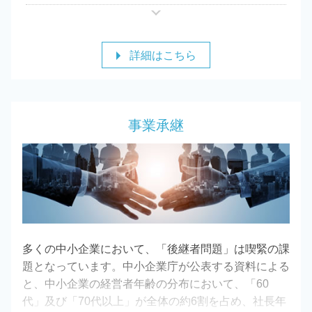
顧問税理士をつけることによって、業務の効率化が図
れることやミスを減らすことが出来る、対外的な信頼
度が上がるなどといったメリットがあります。
詳細はこちら
その一方で費用が掛かるなどのデメリットもあります
が、すでに経理業務に多額の人件費を費やしている場
合には人件費の削減につながる可能性があります。
財務顧問に関することに関してはお気軽に当事務所ま
事業承継
でお問い合わせください。
多くの中小企業において、「後継者問題」は喫緊の課
題となっています。中小企業庁が公表する資料による
と、中小企業の経営者年齢の分布において、「60
代」及び「70代以上」が全体の約6割を占め、社長年