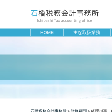
HOME
主な取扱業務
石橋税務会計事務所
>
財務顧問
>
経理指導・