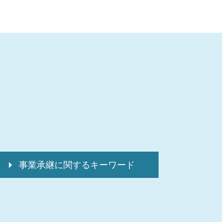
事業承継に関するキーワード
事業承継 m&aコース
事業承継補助金 個人事業主
事業承継 親族