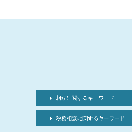
相続に関するキーワード
死亡保険金 非課税 申告不要
税務相談に関するキーワード
相続税 申告書 提出先
相続税 還付手続き