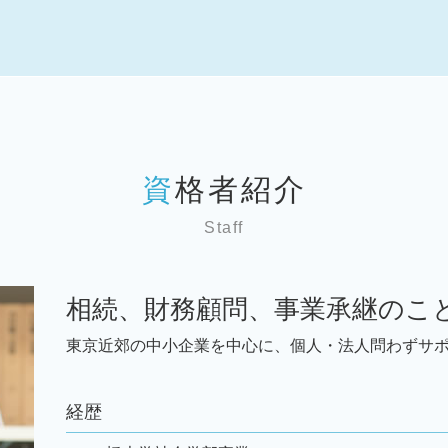
税務顧問 世田谷区 弁護士
税 申告期間
税務相談 東京 弁護士
税 申告書
事業承継 神奈川 弁護士
顧問税理士 必要性
事業承継 東京 弁護士
資金調達
税務顧問 東京 弁護士
中小企業 補助金 設備投資
税務顧問 墨田区 弁護士
税理士 経理指導
税務相談 世田谷区 弁護士
税 申告とは
事業承継 墨田区 弁護士
税 申告期限
資格者紹介
事業承継 文京区 弁護士
資金調達 種類
税務相談 神奈川 弁護士
税 申告漏れ
Staff
相続 台東区 弁護士
経理代行 求人
相続 文京区 弁護士
顧問税理士 相場
税務顧問 神奈川 弁護士
経理代行サービス
相続、財務顧問、事業承継のこ
事業承継 千葉 弁護士
顧問税理士
税務顧問 台東区 弁護士
東京近郊の中小企業を中心に、個人・法人問わずサ
顧問税理士 メリット
相続 東京 弁護士
税理士 変更
税務相談 千葉 弁護士
it導入補助金 個人事業主
経歴
事業承継 埼玉 弁護士
相続 神奈川 弁護士