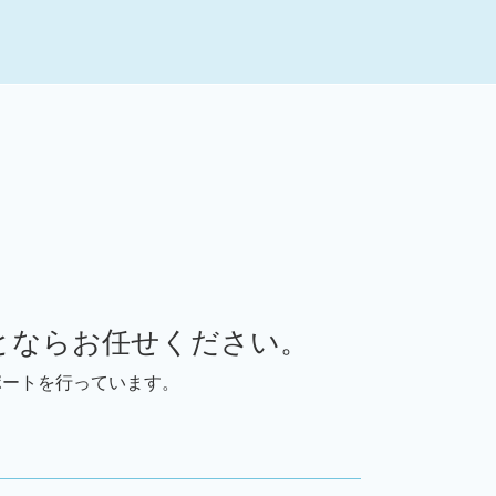
デューデリジェンス m&a
事業承継 従業員承継
事業譲渡 m&a
事業承継 m&a違い
事業承継 従業員
事業承継 親族内
事業承継 従業員数
事業承継 m&a デメリット
事業承継 m&aセミナー
事業承継税制 要件
デューデリジェンス 意味
事業承継 従業員持株会
事業承継 親族内承継
とならお任せください。
株式譲渡 手続き
ポートを行っています。
事業承継問題
事業承継 m&a
事業承継 m&a 違い