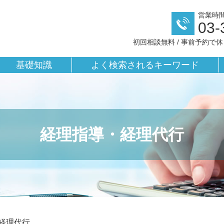
営業時間／
03-
初回相談無料 / 事前予約で
基礎知識
よく検索されるキーワード
経理指導・経理代行
経理代行