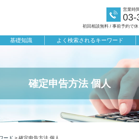
営業時間／
03-
初回相談無料 / 事前予約で
基礎知識
よく検索されるキーワード
確定申告方法 個人
ワード
>
確定申告方法 個人