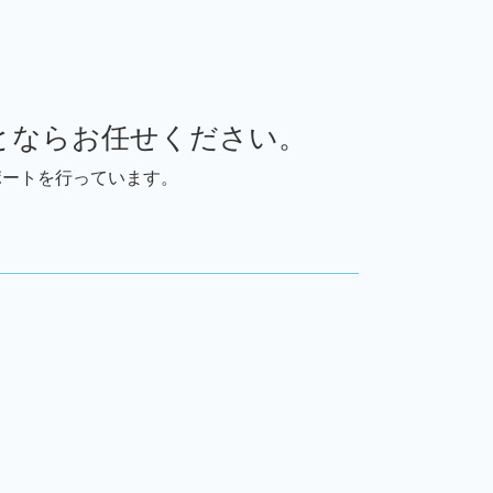
事業承継 m&a 違い
事業承継引継ぎ補助金 中小企業庁
事業承継 従業員数
事業承継 親族内承継
m&a メリット デメリット
とならお任せください。
事業承継 m&aコース
ポートを行っています。
事業承継問題
事業承継 親族以外
事業承継 従業員持株会