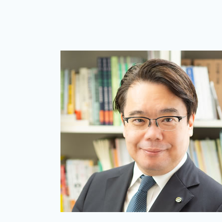
個人 確定申告 税理士 費用
二次相続税 計算
起業支援 企業
相続税 申告 必要書類
記帳代行
相続税 還付金
税務調査 法人
相続税 還付申告
個人 確定申告いつまで
相続 確定申告 期限
会社設立
相続税 申告書 添付書類
確定申告方法 個人
相続税 申告 不要
個人 確定申告
相続税 申告の仕方
個人 確定申告必要書類
準確定申告
確定申告保存期間 個人
個人 確定申告期限