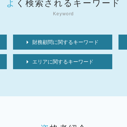
よく検索されるキーワード
Keyword
財務顧問に関するキーワード
経理代行 求人
エリアに関するキーワード
顧問税理士
経理代行 資格
税務顧問 埼玉 弁護士
税 申告期限
税務相談 墨田区 弁護士
税 申告期間
税務相談 文京区 弁護士
顧問税理士とは
相続 墨田区 弁護士
資金調達
税務顧問 墨田区 弁護士
顧問税理士 選び方
税務顧問 東京 弁護士
税 申告とは
税務相談 千葉 弁護士
中小企業 補助金 設備投資
事業承継 墨田区 弁護士
経理代行サービス