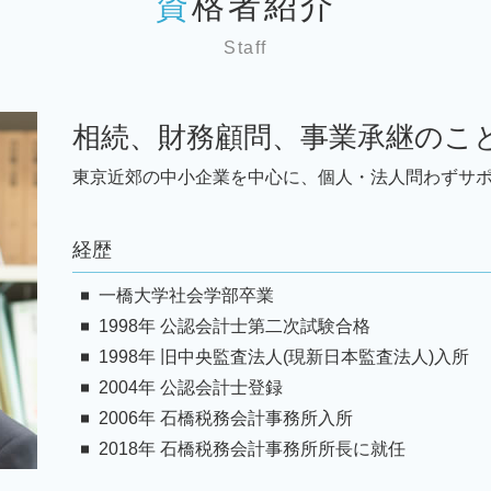
資格者紹介
事業承継 東京 弁護士
顧問税理士 メリット
相続 世田谷区 弁護士
顧問税理士 変更
Staff
税務相談 東京 弁護士
税理士 経理指導
事業承継 神奈川 弁護士
経理代行 相場
事業承継 千葉 弁護士
事業計画書 とは
相続、財務顧問、事業承継のこ
税務相談 台東区 弁護士
税 申告書
税務顧問 文京区 弁護士
東京近郊の中小企業を中心に、個人・法人問わずサ
税理士 変更
相続 千葉 弁護士
資金調達 種類
税務顧問 千葉 弁護士
税 申告
経歴
税務相談 埼玉 弁護士
事業承継 世田谷区 弁護士
一橋大学社会学部卒業
税務相談 神奈川 弁護士
1998年 公認会計士第二次試験合格
1998年 旧中央監査法人(現新日本監査法人)入所
2004年 公認会計士登録
2006年 石橋税務会計事務所入所
2018年 石橋税務会計事務所所長に就任