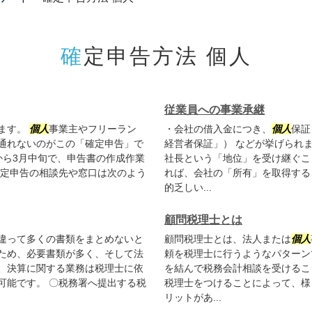
確定申告方法 個人
従業員への事業承継
ます。
個人
事業主やフリーラン
・会社の借入金につき、
個人
保証
通れないのがこの「確定申告」で
経営者保証」） などが挙げられ
から3月中旬で、申告書の作成作業
社長という「地位」を受け継ぐこ
確定申告の相談先や窓口は次のよう
れば、会社の「所有」を取得する
的乏しい...
顧問税理士とは
違って多くの書類をまとめないと
顧問税理士とは、法人または
個人
ため、必要書類が多く、そして法
頼を税理士に行うようなパターン
、決算に関する業務は税理士に依
を結んで税務会計相談を受けるこ
可能です。 〇税務署へ提出する税
税理士をつけることによって、様
リットがあ...