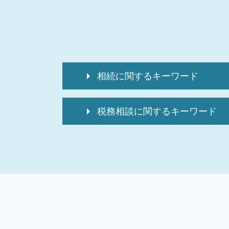
相続に関するキーワード
投資信託 相続税
税務相談に関するキーワード
相続税 申告方法
相続税 延納
記帳代行サービス
相続税 申告報酬
個人 確定申告期間
相続税 申告義務
税理士 記帳代行とは
確定申告不動産売却 相続
個人事業主 税務調査
相続 確定申告 必要書類
税務相談 どこまで
相続税 配偶者控除
税務相談
相続税 申告期限
個人 確定申告書
介護保険料 還付金 相続税
税務相談 違法
マンション 相続税