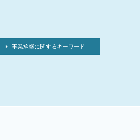
事業承継に関するキーワード
バリュエーション 計算方法
事業承継計画
デューデリジェンス 意味
事業承継 m&a
事業承継 親族
事業承継 m&aセミナー
事業承継 m&a デメリット
事業承継 従業員承継
事業承継補助金 個人事業主
事業承継 親族内
事業承継 親族外承継