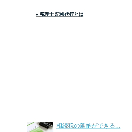
« 税理士 記帳代行とは
相続税の延納ができる...