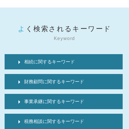
よく検索されるキーワード
Keyword
相続に関するキーワード
準確定申告 委任状
財務顧問に関するキーワード
マンション 相続税
相続税 申告期限 延長
顧問税理士
相続税 申告 必要書類
事業承継に関するキーワード
経理代行 資格
相続税 申告不要
経理代行サービス
相続税 申告報酬 相場
事業承継 従業員承継
税 申告
介護保険料 還付金 相続税
税務相談に関するキーワード
事業承継 従業員数
顧問税理士 変更
相続税 還付加算金