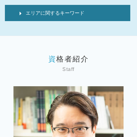
株式譲渡 手続き
経理代行
相続 確定申告 相談
確定申告方法 個人
事業承継税制 要件
税理士 変更
相続時精算課税制度 メリット
エリアに関するキーワード
個人 確定申告 税理士 費用
事業承継 親族外
税理士 経理指導
相続 確定申告不要
記帳代行
デューデリジェンス 意味
事業計画書 とは
相続税 還付
事業承継 東京 弁護士
個人事業主 税務調査
事業承継計画
税 申告とは
投資信託 相続税
相続 文京区 弁護士
会社設立
事業承継 親族内承継
顧問税理士 メリット
相続税 還付金
相続 神奈川 弁護士
税務相談 どこまで
事業承継 m&aセミナー
顧問税理士とは
二次相続税 計算
相続 世田谷区 弁護士
税務相談
デューデリジェンス m&a
税 申告書
準確定申告 付表
資格者紹介
相続 埼玉 弁護士
個人 確定申告期限
バリュエーション 計算方法
顧問税理士 選び方
相続税 申告費用
税務相談 東京 弁護士
個人 確定申告いつまで
事業承継 従業員持株会
経理代行 相場
Staff
相続 確定申告 期限
事業承継 世田谷区 弁護士
個人 確定申告
事業承継 m&a違い
税 申告期限
相続 確定申告
相続 墨田区 弁護士
税理士 記帳代行とは
事業承継問題
資金調達
相続税 申告書 提出先
税務相談 台東区 弁護士
個人 確定申告期間
事業承継 親族以外
it導入補助金 個人事業主
税務相談 埼玉 弁護士
確定申告保存期間 個人
事業承継 従業員
税 申告期間
税務相談 文京区 弁護士
記帳代行サービス
事業承継 m&a
経理代行 求人
事業承継 神奈川 弁護士
個人 確定申告必要書類
事業承継 親族内
事業承継 台東区 弁護士
税務調査 法人
事業承継 親族
税務顧問 文京区 弁護士
個人 確定申告書
事業承継 親族外承継
相続 台東区 弁護士
起業支援 企業