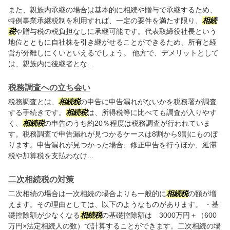
また、親族内承継の場合は基本的に相続や贈与で承継するため、
特例事業承継税制を利用すれば、一定の要件を満たす限り、
相続
税
や贈与税の税負担なしに承継可能です。代表取締役社長という
地位とともに自社株を引き継がせることができるため、所有と経
営が分離しにくいといえるでしょう。 他方で、デメリットとして
は、親族内に後継者とな...
税務調査への立ち会い
税務調査とは、
相続税
の申告に申告漏れがないかを税務署が調査
する手続きです。
相続税
は、所得税等に比べても調査が入りやす
く、
相続税
の申告のうち約20％程度は税務調査が行われていま
す。税務調査で申告漏れが見つかるケースは8割から9割にものぼ
ります。申告漏れが見つかった場合、修正申告を行うほか、延滞
税や加算税を支払わなけ...
二次相続税の対策
二次相続の場合は一次相続の場合よりも一般的に
相続税
の額が増
えます。その理由としては、以下のようなものがあります。 ・基
礎控除額が少なくなる
相続税
の基礎控除額は 3000万円＋（600
万円×法定相続人の数）で計算することができます。二次相続の場