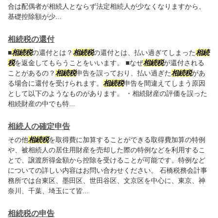
合は配偶者が相続人とならず法定相続人が少なくなりますから、
基礎控除額が少...
相続税の還付
■
相続税
の還付とは？
相続税
の還付とは、払い過ぎてしまった
相続
税
を返金してもらうことをいいます。 ■なぜ
相続税
が還付される
ことがあるの？
相続税
申告を誤っており、払い過ぎた
相続税
があ
る場合に還付を受けられます。
相続税
申告を間違えてしまう原因
として以下のようなものがあります。 ・相続財産の評価を誤った
相続財産の中でも特...
相続人の確定申告
その他
相続税
を取得費に加算することができる取得費加算の特例
や、被相続人の居住用財産を売却した際の特例などを利用するこ
とで、譲渡所得金額から控除を受けることが可能です。特例など
についての詳しい内容はお問い合わせください。 石橋税務会計事
務所では台東区、墨田区、世田谷区、文京区を中心に、東京、神
奈川、千葉、埼玉にて皆...
相続税の申告