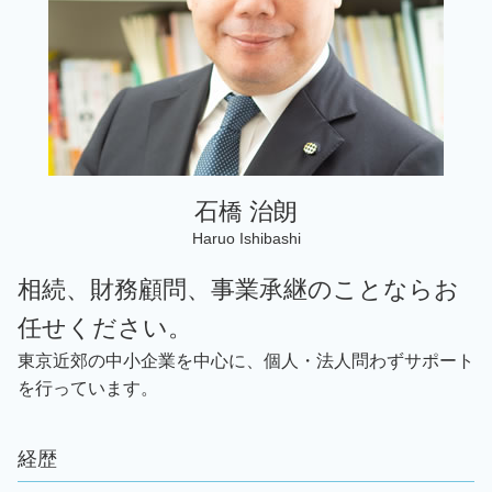
事業承継 千葉 弁護士
税務相談 違法
税務顧問 埼玉 弁護士
税務顧問 千葉 弁護士
税務顧問 墨田区 弁護士
税務相談 世田谷区 弁護士
石橋 治朗
Haruo Ishibashi
相続、財務顧問、事業承継のことならお
任せください。
東京近郊の中小企業を中心に、個人・法人問わずサポート
を行っています。
経歴