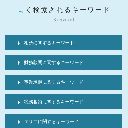
よく検索されるキーワード
Keyword
相続に関するキーワード
相続税 申告報酬 相場
財務顧問に関するキーワード
死亡保険金 非課税 申告不要
準確定申告 還付金 相続税
顧問税理士とは
準確定申告 電子申告
事業承継に関するキーワード
顧問税理士 メリット
相続税 申告費用
it導入補助金 個人事業主
相続税 申告不要 生命保険
デューデリジェンス m&a
経理代行 求人
準確定申告 医療費控除
税務相談に関するキーワード
事業譲渡 m&a
税理士 経理指導
相続税 延納
事業承継 従業員
資金調達
マンション 相続税
起業支援 企業
m&a メリット デメリット
中小企業 補助金 設備投資
相続税 申告書
エリアに関するキーワード
記帳代行
事業承継 m&a デメリット
税 申告とは
相続税 申告しない