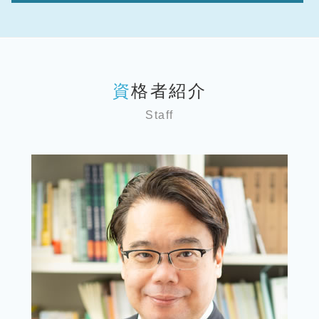
個人 確定申告書
事業承継 従業員持株会
税理士 変更
準確定申告
事業承継 世田谷区 弁護士
確定申告保存期間 個人
デューデリジェンス 意味
資金調達 種類
相続 確定申告 相談
相続 世田谷区 弁護士
税務相談 違法
事業承継 親族
経理代行 相場
準確定申告 委任状
相続 文京区 弁護士
個人事業主 税務調査
事業承継問題
顧問税理士 変更
相続税 還付申告
税務顧問 神奈川 弁護士
税務相談
事業承継 m&aセミナー
経理代行
準確定申告とは
資格者紹介
事業承継 文京区 弁護士
税務相談 どこまで
バリュエーション 計算方法
顧問税理士 相場
相続税 申告流れ
税務顧問 埼玉 弁護士
税務調査 法人
事業承継 m&a
税 申告漏れ
Staff
相続税 還付請求
相続 台東区 弁護士
会社設立
事業承継 親族外
事業計画書 とは
相続税 申告不要
相続 墨田区 弁護士
個人 確定申告必要書類
事業承継 親族内
税 申告書
準確定申告 付表
事業承継 神奈川 弁護士
個人 確定申告いつまで
事業承継 親族以外
税 申告
事業承継 埼玉 弁護士
個人 確定申告
事業承継補助金 個人事業主
経理代行サービス
相続 東京 弁護士
税理士 記帳代行とは
事業承継 m&a違い
顧問税理士 必要性
相続 埼玉 弁護士
個人 確定申告期限
事業承継 親族外承継
税務相談 世田谷区 弁護士
記帳代行サービス
事業承継税制 要件
税務顧問 台東区 弁護士
個人 確定申告 税理士 費用
事業承継 従業員数
税務顧問 千葉 弁護士
確定申告方法 個人
税務相談 文京区 弁護士
個人 確定申告期間
税務相談 東京 弁護士
税務顧問 墨田区 弁護士