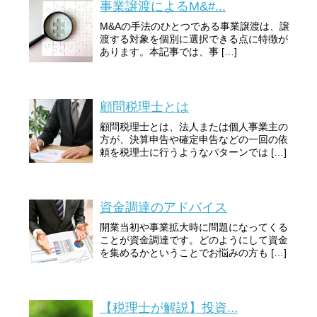
事業譲渡によるM&#...
M&Aの手法のひとつである事業譲渡は、譲
渡する対象を個別に選択できる点に特徴が
あります。本記事では、事 […]
顧問税理士とは
顧問税理士とは、法人または個人事業主の
方が、決算申告や確定申告などの一回の依
頼を税理士に行うようなパターンでは […]
資金調達のアドバイス
開業当初や事業拡大時に問題になってくる
ことが資金調達です。どのようにして資金
を集めるかということでお悩みの方も […]
【税理士が解説】投資...