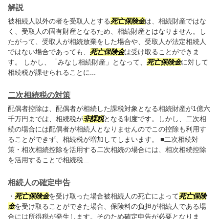
解説
被相続人以外の者を受取人とする
死亡保険金
は、相続財産ではな
く、受取人の固有財産となるため、相続財産とはなりません。し
たがって、受取人が相続放棄をした場合や、受取人が法定相続人
ではない場合であっても、
死亡保険金
は受け取ることができま
す。 しかし、「みなし相続財産」となって、
死亡保険金
に対して
相続税が課せられることに...
二次相続税の対策
配偶者控除は、配偶者が相続した課税対象となる相続財産が1億六
千万円までは、相続税が
非課税
となる制度です。しかし、二次相
続の場合には配偶者が相続人となりませんのでこの控除も利用す
ることができず、相続税が増加してしまいます。 ■二次相続対
策・相次相続控除を活用する二次相続の場合には、相次相続控除
を活用することで相続税...
相続人の確定申告
・
死亡保険金
を受け取った場合被相続人の死亡によって
死亡保険
金
を受け取ることができた場合、保険料の負担が相続人である場
合には所得税が発生します。そのため確定申告が必要となりま