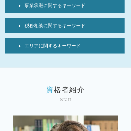
税 申告とは
相続税 還付加算金
事業承継に関するキーワード
顧問税理士 必要性
マンション 相続税
中小企業 補助金 設備投資
相続税 申告漏れ
株式譲渡 手続き
経理代行 資格
相続税 申告流れ
税務相談に関するキーワード
デューデリジェンス m&a
顧問税理士 相場
相続税 申告しない
事業譲渡 m&a
税 申告
相続税 申告書 提出先
個人 確定申告
事業承継引継ぎ補助金 中小企業庁
税 申告期限
相続税 申告 必要書類
エリアに関するキーワード
個人 確定申告 税理士 費用
事業承継 m&a デメリット
顧問税理士 変更
相続税 申告 不要
確定申告方法 個人
事業承継 親族内承継
経理代行 求人
死亡保険金 非課税 申告不要
事業承継 文京区 弁護士
個人事業主 税務調査
事業承継 従業員
資金調達 種類
準確定申告 医療費控除
税務顧問 墨田区 弁護士
税務相談
事業承継税制 要件
税 申告漏れ
介護保険料 還付金 相続税
相続 東京 弁護士
個人 確定申告書
事業承継 m&aセミナー
経理代行サービス
相続税申告
相続 墨田区 弁護士
記帳代行
事業承継 m&a 違い
顧問税理士 メリット
相続税 申告費用
資格者紹介
事業承継 東京 弁護士
会社設立
デューデリジェンス 意味
税 申告期間
投資信託 相続税
税務相談 神奈川 弁護士
個人 確定申告いつまで
事業承継計画
顧問税理士とは
Staff
準確定申告 還付金 相続税
税務顧問 千葉 弁護士
個人 確定申告期限
事業承継 従業員数
経理代行
相続税 申告方法
税務顧問 文京区 弁護士
確定申告保存期間 個人
事業承継 親族
顧問税理士 選び方
相続時精算課税制度 メリット
税務顧問 神奈川 弁護士
税務調査 法人
事業承継 親族外承継
経理代行 相場
税務相談 世田谷区 弁護士
個人 確定申告期間
m&a メリット デメリット
税理士 変更