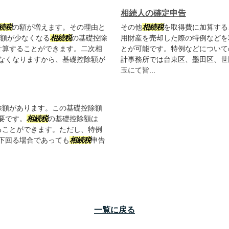
相続人の確定申告
続税
の額が増えます。その理由と
その他
相続税
を取得費に加算する
除額が少なくなる
相続税
の基礎控除
用財産を売却した際の特例などを
で計算することができます。二次相
とが可能です。特例などについて
なくなりますから、基礎控除額が
計事務所では台東区、墨田区、世
玉にて皆...
除額があります。この基礎控除額
要です。
相続税
の基礎控除額は
することができます。ただし、特例
下回る場合であっても
相続税
申告
一覧に戻る