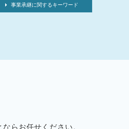
事業承継に関するキーワード
事業承継引継ぎ補助金 中小企業庁
事業承継 m&a 違い
事業承継問題
事業承継 親族外承継
事業承継 m&a違い
事業承継 親族内承継
バリュエーション 計算方法
事業承継 従業員承継
事業承継税制 要件
事業承継 m&a デメリット
デューデリジェンス m&a
事業承継計画
事業譲渡 m&a
事業承継 従業員数
株式譲渡 手続き
事業承継 親族
とならお任せください。