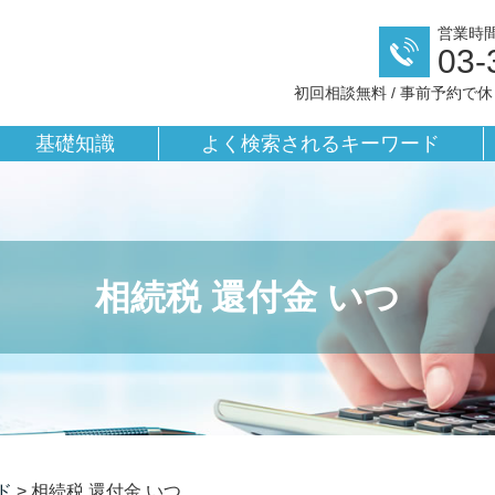
営業時間／
03-
初回相談無料 / 事前予約で
基礎知識
よく検索されるキーワード
相続税 還付金 いつ
ド
>
相続税 還付金 いつ