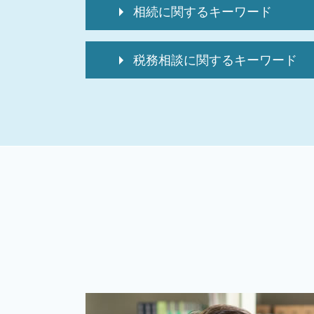
相続に関するキーワード
相続税 申告書
税務相談に関するキーワード
準確定申告 還付金 相続税
相続税 申告不要
税務相談 どこまで
相続税 申告しない
税務相談
準確定申告 付表
確定申告保存期間 個人
相続税 還付申告
個人事業主 税務調査
二次相続税 計算
個人 確定申告期間
相続税 申告義務
個人 確定申告
相続税 還付
税理士 記帳代行とは
相続税 還付手続き
記帳代行サービス
相続税 2割加算
個人 確定申告必要書類
準確定申告 電子申告
確定申告方法 個人
高額医療費 還付金 相続税
個人 確定申告 税理士 費用
相続 確定申告
記帳代行
家なき子 特例
税務相談 違法
相続税 申告期限