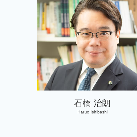
起業支援 企業
相続税申告
個人 確定申告書
相続税 申告漏れ
個人 確定申告いつまで
相続税 還付金
個人 確定申告期限
相続税 申告報酬
税務調査 法人
会社設立
石橋 治朗
Haruo Ishibashi