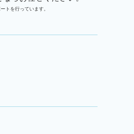
デューデリジェンス 意味
ポートを行っています。
事業承継 従業員
事業承継 m&aコース
事業承継 親族内