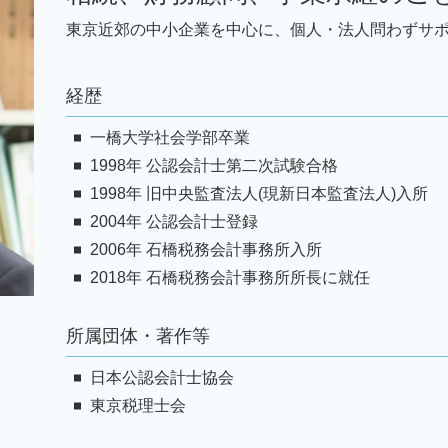
税務相談 文京区 弁護士
経理代行 資格
税務顧問 東京 弁護士
東京近郊の中小企業を中心に、個人・法人問わずサ
経理代行サービス
税務顧問 神奈川 弁護士
税理士 経理指導
事業承継 墨田区 弁護士
税 申告漏れ
経歴
事業承継 神奈川 弁護士
相続 神奈川 弁護士
一橋大学社会学部卒業
事業承継 文京区 弁護士
1998年 公認会計士第二次試験合格
1998年 旧中央監査法人(現新日本監査法人)入所
2004年 公認会計士登録
2006年 石橋税務会計事務所入所
2018年 石橋税務会計事務所所長に就任
所属団体・著作等
日本公認会計士協会
東京税理士会