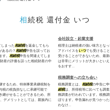
相続税 還付金 いつ
会社設立・起業支援
てしまった
相続税
を返金してもら
税理士は納税者の強い味方となっ
があるの？
相続税
申告を誤ってお
アドバイスを
いつ
でも受けること
ます。
相続税
申告を間違えてしま
受けることができないため、最新
続財産の評価を誤った相続財産の中
は非常にメリットが大きいといえ
をおすす...
税務調査への立ち会い
継するため、特例事業承継税制を
税務調査とは、
相続税
の申告に申
与税の税負担なしに承継可能で
続税
は、所得税等に比べても調査
き継がせることができるため、所
務調査が行われています。税務調
で、デメリットとしては、親族内に
ぼります。申告漏れが見つかった
わなけ...