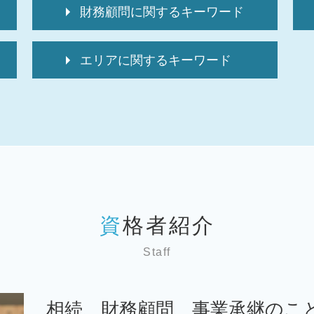
財務顧問に関するキーワード
資金調達
エリアに関するキーワード
税 申告
経理代行 相場
税務顧問 埼玉 弁護士
顧問税理士 相場
税務顧問 千葉 弁護士
経理代行 求人
税務顧問 文京区 弁護士
顧問税理士とは
事業承継 世田谷区 弁護士
税理士 変更
事業承継 千葉 弁護士
資金調達 種類
税務相談 世田谷区 弁護士
it導入補助金 個人事業主
事業承継 台東区 弁護士
顧問税理士
税務相談 台東区 弁護士
事業計画書 とは
資格者紹介
事業承継 埼玉 弁護士
税 申告期間
相続 千葉 弁護士
顧問税理士 必要性
Staff
税務相談 東京 弁護士
経理代行
税務顧問 墨田区 弁護士
顧問税理士 選び方
税務顧問 世田谷区 弁護士
顧問税理士 メリット
相続、財務顧問、事業承継のこ