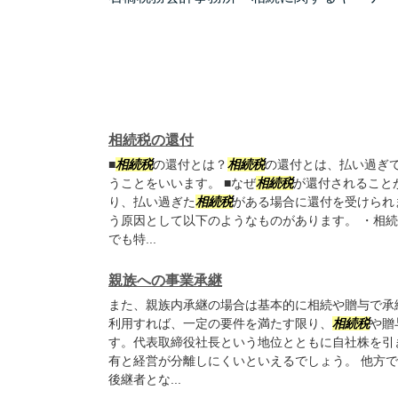
相続税の還付
■
相続税
の還付とは？
相続税
の還付とは、払い過ぎ
うことをいいます。 ■なぜ
相続税
が還付されること
り、払い過ぎた
相続税
がある場合に還付を受けられ
う原因として以下のようなものがあります。 ・相
でも特...
親族への事業承継
また、親族内承継の場合は基本的に相続や贈与で承
利用すれば、一定の要件を満たす限り、
相続税
や贈
す。代表取締役社長という地位とともに自社株を引
有と経営が分離しにくいといえるでしょう。 他方
後継者とな...