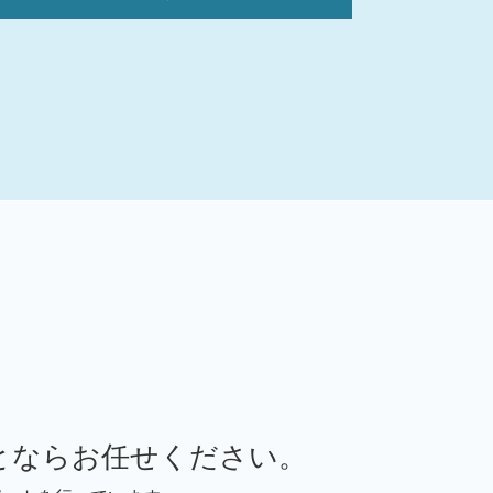
事業承継 親族外承継
m&a メリット デメリット
事業承継 従業員持株会
事業承継計画
デューデリジェンス 意味
事業譲渡 m&a
株式譲渡 手続き
事業承継 従業員
事業承継税制 要件
事業承継 m&a
事業承継 従業員数
バリュエーション 計算方法
事業承継 m&aセミナー
事業承継 親族
事業承継補助金 個人事業主
事業承継 m&a デメリット
とならお任せください。
デューデリジェンス m&a