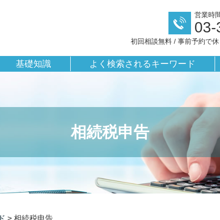
営業時間／
03-
初回相談無料 / 事前予約で
基礎知識
よく検索されるキーワード
相続税申告
ド
>
相続税申告