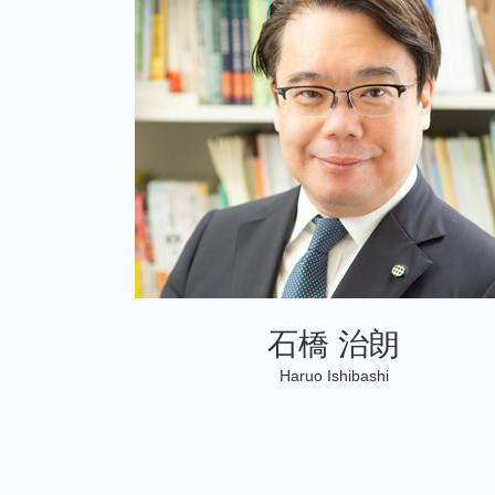
個人 確定申告
相続税 申告期限
個人 確定申告期限
相続税 還付手続き
税務調査 法人
相続税 申告方法
個人 確定申告期間
税務相談 違法
石橋 治朗
Haruo Ishibashi