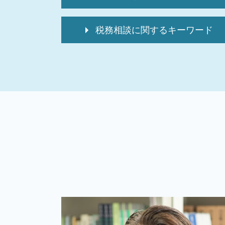
相続税 申告の仕方
税務相談に関するキーワード
相続時精算課税制度 デメリット
相続税 申告不要
個人 確定申告 税理士 費用
相続税 還付請求
確定申告保存期間 個人
相続税 申告 必要書類
会社設立
相続税 還付金 いつ
記帳代行サービス
相続 確定申告 必要書類
個人 確定申告必要書類
相続税 申告報酬 相場
税務相談 どこまで
相続税 延納
個人 確定申告書
相続税申告
記帳代行
相続時精算課税制度 メリット
個人 確定申告いつまで
準確定申告 医療費控除
起業支援 企業
相続税 還付申告
個人事業主 税務調査
相続税 還付加算金
税務相談
不動産 相続税 対策
確定申告方法 個人
相続税 申告流れ
税理士 記帳代行とは
相続税 申告期限 延長