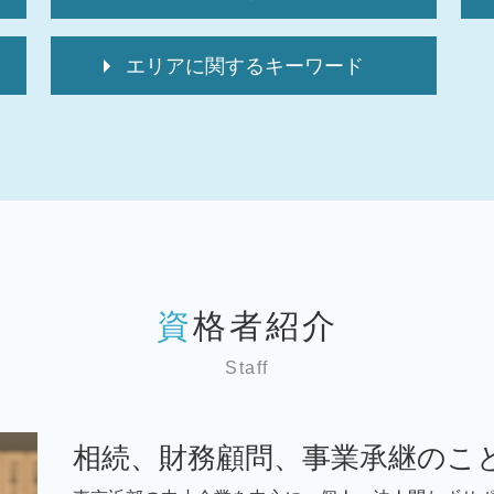
顧問税理士とは
エリアに関するキーワード
税 申告書
税 申告とは
税務相談 台東区 弁護士
顧問税理士 メリット
税務相談 千葉 弁護士
資金調達 方法
相続 神奈川 弁護士
顧問税理士 必要性
相続 千葉 弁護士
it導入補助金 個人事業主
事業承継 千葉 弁護士
経理代行 求人
税務相談 世田谷区 弁護士
経理代行
税務顧問 台東区 弁護士
資金調達 種類
税務相談 東京 弁護士
顧問税理士 選び方
資格者紹介
事業承継 文京区 弁護士
経理代行サービス
税務顧問 埼玉 弁護士
税 申告
Staff
相続 世田谷区 弁護士
税 申告期限
税務顧問 墨田区 弁護士
資金調達
税務相談 埼玉 弁護士
顧問税理士 変更
相続、財務顧問、事業承継のこ
税務顧問 東京 弁護士
中小企業 補助金 設備投資