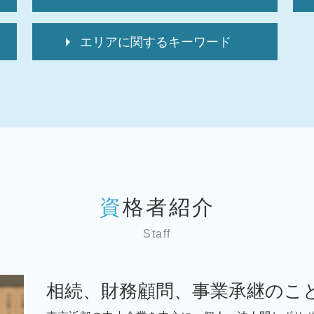
経理代行 求人
エリアに関するキーワード
顧問税理士 メリット
it導入補助金 個人事業主
税務相談 埼玉 弁護士
中小企業 補助金 設備投資
事業承継 墨田区 弁護士
顧問税理士とは
税務顧問 世田谷区 弁護士
税理士 変更
税務顧問 文京区 弁護士
顧問税理士 変更
税務相談 台東区 弁護士
顧問税理士 相場
事業承継 台東区 弁護士
顧問税理士 選び方
相続 墨田区 弁護士
経理代行 資格
相続 埼玉 弁護士
税 申告漏れ
資格者紹介
税務相談 世田谷区 弁護士
税 申告とは
税務顧問 千葉 弁護士
税 申告
Staff
事業承継 神奈川 弁護士
経理代行 相場
事業承継 千葉 弁護士
経理代行サービス
税務相談 千葉 弁護士
税 申告期限
相続、財務顧問、事業承継のこ
事業承継 世田谷区 弁護士
顧問税理士