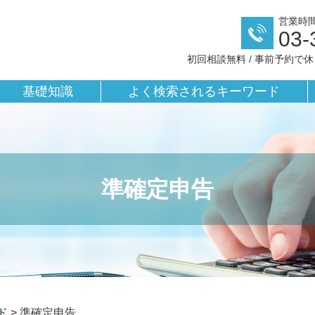
営業時間／
03-
初回相談無料 / 事前予約で
基礎知識
よく検索されるキーワード
準確定申告
ド
>
準確定申告