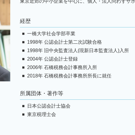
事業承継 文京区 弁護士
東京近郊の中小企業を中心に、個人・法人問わずサ
顧問税理士 必要性
税務顧問 神奈川 弁護士
経理代行
相続 台東区 弁護士
資金調達
経歴
相続 千葉 弁護士
税務顧問 墨田区 弁護士
一橋大学社会学部卒業
税務顧問 埼玉 弁護士
1998年 公認会計士第二次試験合格
1998年 旧中央監査法人(現新日本監査法人)入所
2004年 公認会計士登録
2006年 石橋税務会計事務所入所
2018年 石橋税務会計事務所所長に就任
所属団体・著作等
日本公認会計士協会
東京税理士会