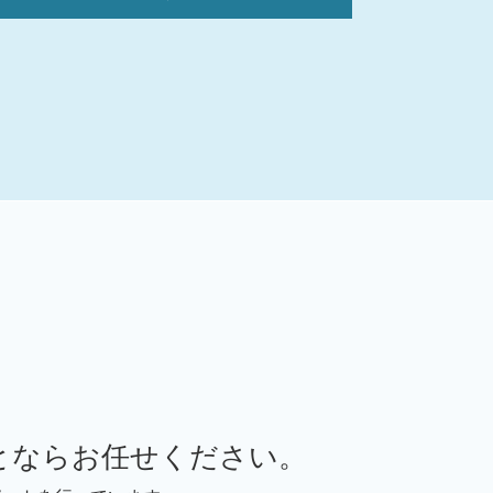
事業承継 親族以外
事業承継 m&aセミナー
事業承継 m&a
事業承継 従業員
事業承継税制 要件
事業承継 m&a デメリット
事業承継 親族内承継
事業承継引継ぎ補助金 中小企業庁
事業承継 従業員数
事業承継 m&a違い
事業承継計画
事業承継 従業員承継
バリュエーション 計算方法
事業譲渡 m&a
事業承継 親族
事業承継 親族内
とならお任せください。
事業承継 m&a 違い