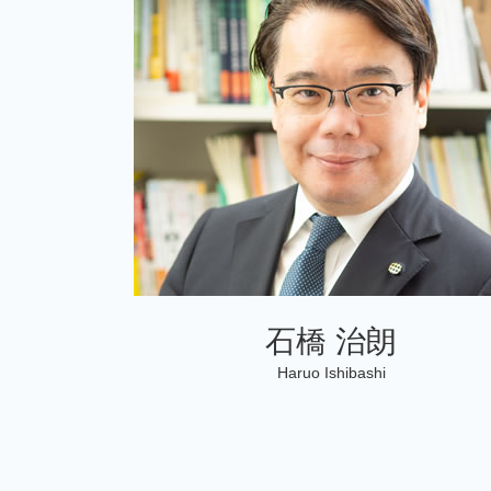
個人 確定申告
相続税 2割加算
個人事業主 税務調査
相続税 申告不要 生命保険
個人 確定申告書
準確定申告 医療費控除
記帳代行
確定申告方法 個人
石橋 治朗
Haruo Ishibashi