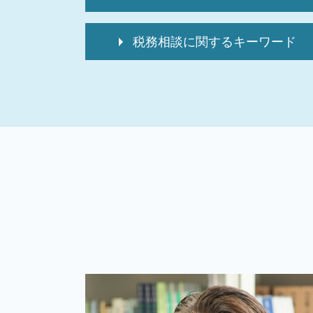
相続 確定申告 必要書類
税務相談に関するキーワード
相続税 還付金 いつ
相続税 申告漏れ
個人 確定申告必要書類
準確定申告 電子申告
記帳代行サービス
準確定申告 付表
個人 確定申告 税理士 費用
相続税 申告 不要
会社設立
相続税 申告流れ
個人 確定申告期限
相続税 還付申告
税務相談 違法
不動産 相続税 対策
個人 確定申告いつまで
相続税 配偶者控除
税務相談 どこまで
相続税 申告書 提出先
個人 確定申告期間
相続税 還付金
税務調査 法人
死亡保険金 非課税 申告不要
確定申告保存期間 個人
相続税 申告義務
税務相談
相続税 申告しない ばれる
税理士 記帳代行とは
相続税 申告書
起業支援 企業
準確定申告とは