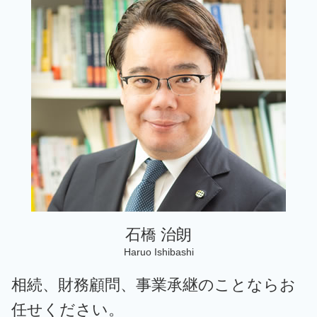
事業承継 世田谷区 弁護士
個人 確定申告期限
株式譲渡 手続き
資金調達 種類
税務相談 千葉 弁護士
起業支援 企業
事業承継 m&a デメリット
中小企業 補助金 設備投資
相続 千葉 弁護士
個人 確定申告
デューデリジェンス 意味
相続 墨田区 弁護士
個人 確定申告必要書類
事業承継 m&aコース
事業承継 東京 弁護士
税理士 記帳代行とは
事業承継 m&aセミナー
事業承継 神奈川 弁護士
税務調査 法人
税務顧問 東京 弁護士
個人 確定申告書
税務相談 東京 弁護士
税務顧問 世田谷区 弁護士
事業承継 埼玉 弁護士
税務顧問 台東区 弁護士
石橋 治朗
Haruo Ishibashi
相続、財務顧問、事業承継のことならお
任せください。