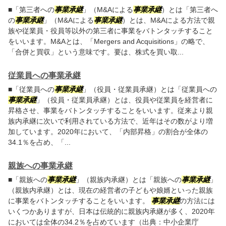
■「第三者への
事業承継
」（M&Aによる
事業承継
）とは「第三者へ
の
事業承継
」（M&Aによる
事業承継
）とは、M&Aによる方法で親
族や従業員・役員等以外の第三者に事業をバトンタッチすること
をいいます。M&Aとは、「Mergers and Acquisitions」の略で、
「合併と買収」という意味です。要は、株式を買い取...
従業員への事業承継
■「従業員への
事業承継
」（役員・従業員承継）とは「従業員への
事業承継
」（役員・従業員承継）とは、役員や従業員を経営者に
昇格させ、事業をバトンタッチすることをいいます。従来より親
族内承継に次いで利用されている方法で、近年はその数がより増
加しています。2020年において、「内部昇格」の割合が全体の
34.1％を占め、「...
親族への事業承継
■「親族への
事業承継
」（親族内承継）とは「親族への
事業承継
」
（親族内承継）とは、現在の経営者の子どもや娘婿といった親族
に事業をバトンタッチすることをいいます。
事業承継
の方法には
いくつかありますが、日本は伝統的に親族内承継が多く、2020年
においては全体の34.2％を占めています（出典：中小企業庁