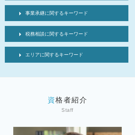
準確定申告 医療費控除
顧問税理士 メリット
不動産 相続税 対策
事業承継に関するキーワード
税 申告書
家なき子 特例
資金調達
相続税 配偶者控除
事業承継 親族外承継
経理代行
相続 確定申告 必要書類
税務相談に関するキーワード
事業承継 親族内承継
経理代行サービス
相続税 申告漏れ
事業承継引継ぎ補助金 中小企業庁
顧問税理士
相続税 申告報酬 相場
税務相談 どこまで
事業承継 親族内
顧問税理士 必要性
相続税 申告期限 延長
エリアに関するキーワード
税務相談 違法
事業承継計画
事業計画書 とは
相続 確定申告 期限
個人 確定申告いつまで
事業承継 親族
経理代行 求人
高額医療費 還付金 相続税
税務相談 世田谷区 弁護士
個人 確定申告 税理士 費用
事業承継 親族以外
税 申告漏れ
相続税 2割加算
税務相談 墨田区 弁護士
確定申告方法 個人
事業承継問題
顧問税理士 相場
相続税 申告 不要
事業承継 千葉 弁護士
個人事業主 税務調査
事業承継 従業員数
税 申告期間
相続 確定申告
税務顧問 墨田区 弁護士
記帳代行
事業承継 従業員承継
税 申告とは
準確定申告 還付金 相続税
資格者紹介
相続 埼玉 弁護士
会社設立
事業承継税制 要件
it導入補助金 個人事業主
相続税 延納
相続 文京区 弁護士
確定申告保存期間 個人
事業承継 m&a違い
顧問税理士とは
Staff
相続 確定申告不要
相続 世田谷区 弁護士
記帳代行サービス
事業譲渡 m&a
顧問税理士 変更
相続時精算課税制度 メリット
税務相談 埼玉 弁護士
個人 確定申告期間
バリュエーション 計算方法
資金調達 方法
マンション 相続税
相続 東京 弁護士
税務相談
デューデリジェンス m&a
経理代行 相場