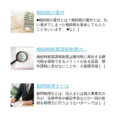
相続税の還付
■相続税の還付とは？相続税の還付とは、払
い過ぎてしまった相続税を返金してもらう
ことをいいます。 ■な […]
相続時精算課税制度の...
相続時精算課税制度は贈与時に発生する贈
与税を節税できるメリットがある反面、暦
年課税に戻せないことや、小規模宅地 […]
顧問税理士とは
顧問税理士とは、法人または個人事業主の
方が、決算申告や確定申告などの一回の依
頼を税理士に行うようなパターンでは […]