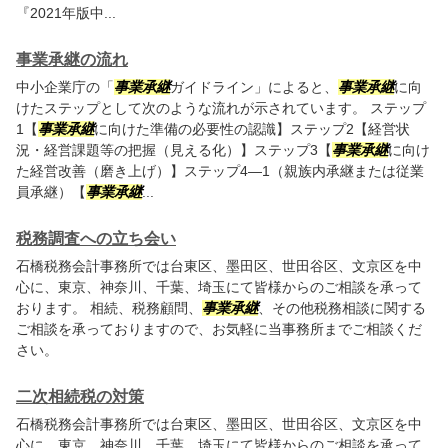
『2021年版中...
事業承継の流れ
中小企業庁の「
事業承継
ガイドライン」によると、
事業承継
に向
けたステップとして次のような流れが示されています。 ステップ
1【
事業承継
に向けた準備の必要性の認識】ステップ2【経営状
況・経営課題等の把握（見える化）】ステップ3【
事業承継
に向け
た経営改善（磨き上げ）】ステップ4―1（親族内承継または従業
員承継）【
事業承継
...
税務調査への立ち会い
石橋税務会計事務所では台東区、墨田区、世田谷区、文京区を中
心に、東京、神奈川、千葉、埼玉にて皆様からのご相談を承って
おります。 相続、税務顧問、
事業承継
、その他税務相談に関する
ご相談を承っておりますので、お気軽に当事務所までご相談くだ
さい。
二次相続税の対策
石橋税務会計事務所では台東区、墨田区、世田谷区、文京区を中
心に、東京、神奈川、千葉、埼玉にて皆様からのご相談を承って