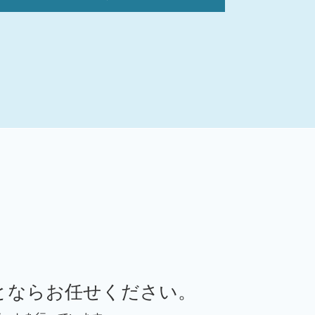
バリュエーション 計算方法
事業譲渡 m&a
事業承継 親族
事業承継 m&aコース
事業承継税制 要件
事業承継 親族外承継
事業承継 従業員承継
事業承継 親族外
m&a メリット デメリット
事業承継 m&a違い
事業承継 m&a 違い
事業承継 m&a
株式譲渡 手続き
事業承継補助金 個人事業主
事業承継 m&a デメリット
事業承継 親族以外
とならお任せください。
デューデリジェンス m&a