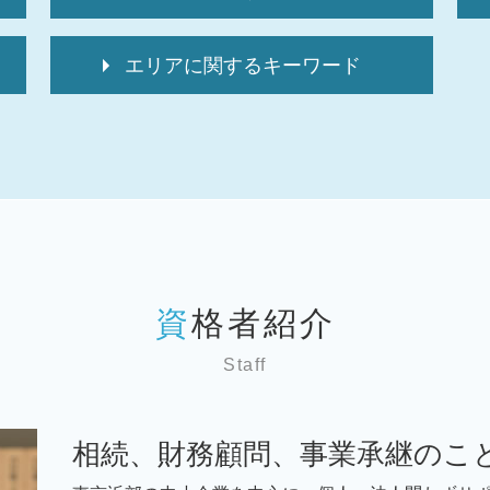
税理士 変更
エリアに関するキーワード
資金調達 方法
it導入補助金 個人事業主
税務顧問 台東区 弁護士
税 申告期限
税務顧問 神奈川 弁護士
経理代行 相場
税務顧問 埼玉 弁護士
税 申告期間
相続 千葉 弁護士
顧問税理士 選び方
税務顧問 東京 弁護士
資金調達 種類
相続 文京区 弁護士
顧問税理士 相場
事業承継 墨田区 弁護士
顧問税理士とは
相続 神奈川 弁護士
中小企業 補助金 設備投資
資格者紹介
税務相談 世田谷区 弁護士
顧問税理士 メリット
税務顧問 墨田区 弁護士
顧問税理士 変更
Staff
事業承継 千葉 弁護士
顧問税理士 必要性
税務相談 墨田区 弁護士
経理代行サービス
税務顧問 世田谷区 弁護士
税 申告漏れ
相続、財務顧問、事業承継のこ
相続 墨田区 弁護士
経理代行