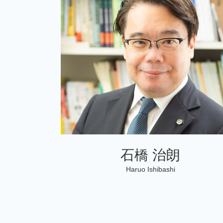
個人事業主 税務調査
相続税 申告漏れ
税務相談 どこまで
相続税 還付金 いつ
税理士 記帳代行とは
相続税 申告 必要書類
会社設立
個人 確定申告必要書類
石橋 治朗
Haruo Ishibashi