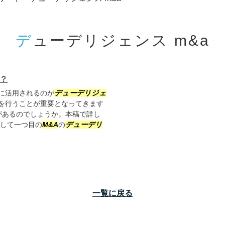
デューデリジェンス m&a
？
に活用されるのが
デューデリジェ
を行うことが重要となってきます
があるのでしょうか。本稿で詳し
して一つ目の
M&A
の
デューデリ
一覧に戻る