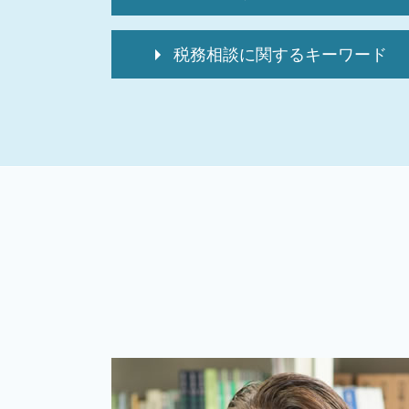
高額医療費 還付金 相続税
税務相談に関するキーワード
相続 確定申告 期限
相続税 申告期限
記帳代行サービス
相続税申告
個人 確定申告期間
相続税 還付金
個人 確定申告 税理士 費用
家なき子 特例
個人 確定申告
相続税 申告不要
起業支援 企業
相続税 申告書 提出先
個人 確定申告書
相続税 還付手続き
確定申告方法 個人
介護保険料 還付金 相続税
個人 確定申告いつまで
相続税 配偶者控除
個人 確定申告期限
相続税 申告しない
税務相談 違法
準確定申告 電子申告
確定申告保存期間 個人
準確定申告とは
税務相談
相続税 2割加算
税務調査 法人
マンション 相続税
記帳代行
相続 確定申告 必要書類