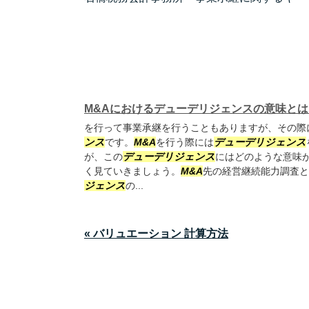
M&Aにおけるデューデリジェンスの意味とは
を行って事業承継を行うこともありますが、その際
ンス
です。
M&A
を行う際には
デューデリジェンス
が、この
デューデリジェンス
にはどのような意味
く見ていきましょう。
M&A
先の経営継続能力調査と
ジェンス
の...
« バリュエーション 計算方法