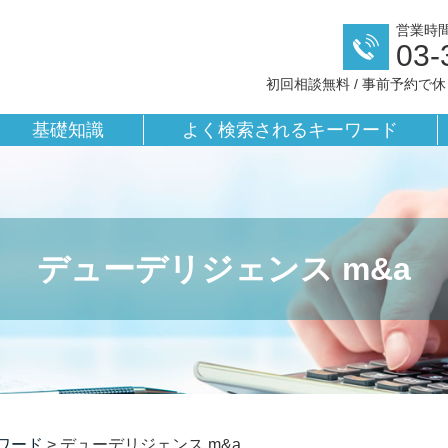
営業時間／
03-
初回相談無料 / 事前予約で
基礎知識
よく検索されるキーワード
デューデリジェンス m&a
ワード
>
デューデリジェンス m&a